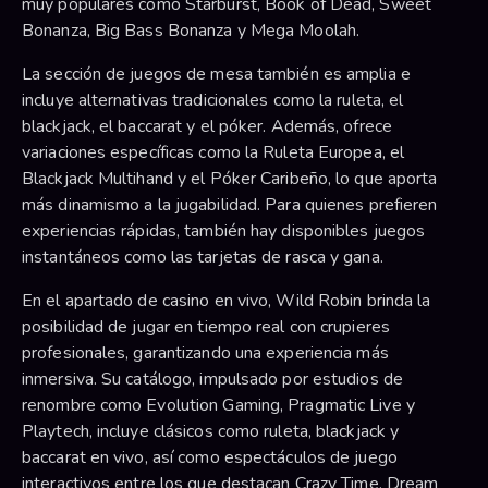
muy populares como Starburst, Book of Dead, Sweet
Bonanza, Big Bass Bonanza y Mega Moolah.
La sección de juegos de mesa también es amplia e
incluye alternativas tradicionales como la ruleta, el
blackjack, el baccarat y el póker. Además, ofrece
variaciones específicas como la Ruleta Europea, el
Blackjack Multihand y el Póker Caribeño, lo que aporta
más dinamismo a la jugabilidad. Para quienes prefieren
experiencias rápidas, también hay disponibles juegos
instantáneos como las tarjetas de rasca y gana.
En el apartado de casino en vivo, Wild Robin brinda la
posibilidad de jugar en tiempo real con crupieres
profesionales, garantizando una experiencia más
inmersiva. Su catálogo, impulsado por estudios de
renombre como Evolution Gaming, Pragmatic Live y
Playtech, incluye clásicos como ruleta, blackjack y
baccarat en vivo, así como espectáculos de juego
interactivos entre los que destacan Crazy Time, Dream